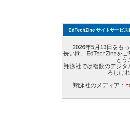
EdTechZine サイトサー
2026年5月13日をもっ
長い間、EdTechZin
とう
翔泳社では複数のデジタ
ろしけ
翔泳社のメディア：
h