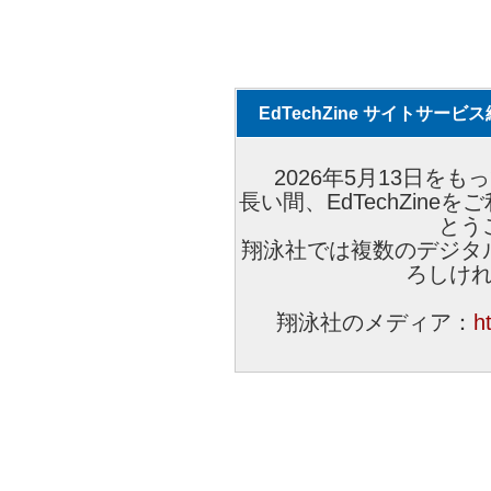
EdTechZine サイトサー
2026年5月13日をもっ
長い間、EdTechZin
とう
翔泳社では複数のデジタ
ろしけ
翔泳社のメディア：
h