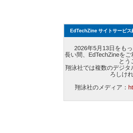
EdTechZine サイトサー
2026年5月13日をもっ
長い間、EdTechZin
とう
翔泳社では複数のデジタ
ろしけ
翔泳社のメディア：
h