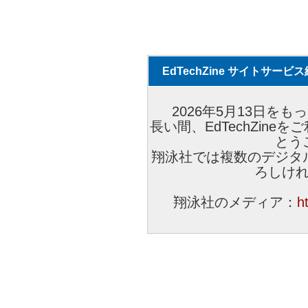
EdTechZine サイトサー
2026年5月13日をもっ
長い間、EdTechZin
とう
翔泳社では複数のデジタ
ろしけ
翔泳社のメディア：
h