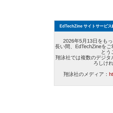
EdTechZine サイトサー
2026年5月13日をもっ
長い間、EdTechZin
とう
翔泳社では複数のデジタ
ろしけ
翔泳社のメディア：
h