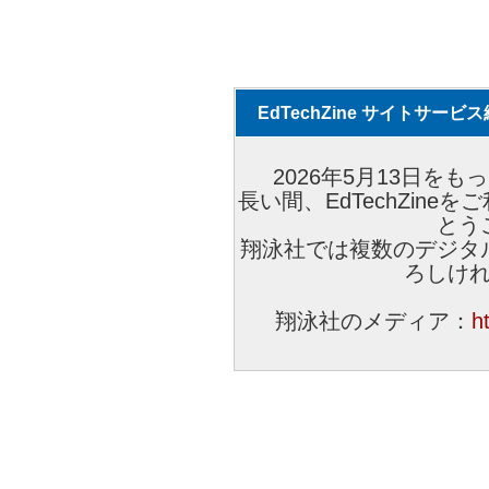
EdTechZine サイトサー
2026年5月13日をもっ
長い間、EdTechZin
とう
翔泳社では複数のデジタ
ろしけ
翔泳社のメディア：
h