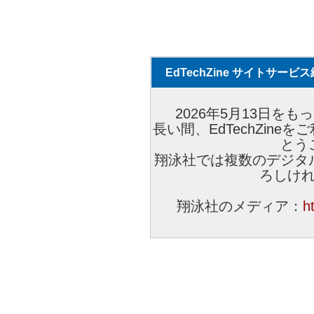
EdTechZine サイトサー
2026年5月13日をもっ
長い間、EdTechZin
とう
翔泳社では複数のデジタ
ろしけ
翔泳社のメディア：
h