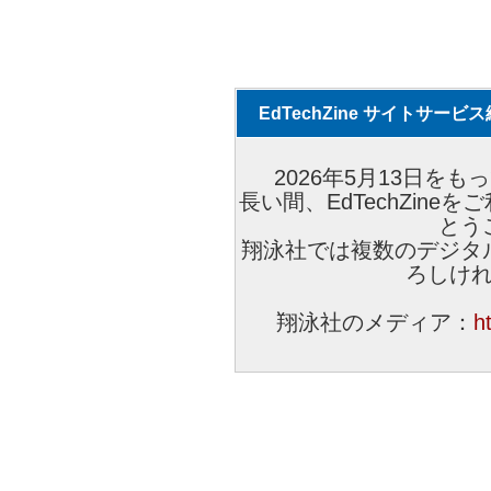
EdTechZine サイトサー
2026年5月13日をもっ
長い間、EdTechZin
とう
翔泳社では複数のデジタ
ろしけ
翔泳社のメディア：
h