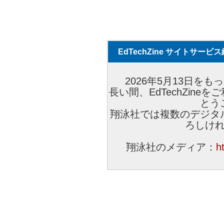
EdTechZine サイトサー
2026年5月13日をもっ
長い間、EdTechZin
とう
翔泳社では複数のデジタ
ろしけ
翔泳社のメディア：
h