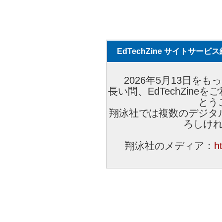
EdTechZine サイトサー
2026年5月13日をもっ
長い間、EdTechZin
とう
翔泳社では複数のデジタ
ろしけ
翔泳社のメディア：
h