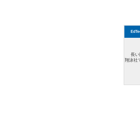
EdT
長い
翔泳社