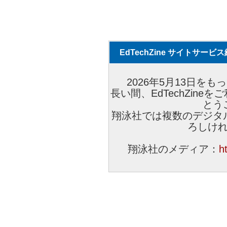
EdTechZine サイトサー
2026年5月13日をもっ
長い間、EdTechZin
とう
翔泳社では複数のデジタ
ろしけ
翔泳社のメディア：
h