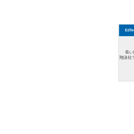
EdT
長い
翔泳社