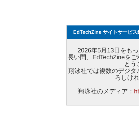
EdTechZine サイトサー
2026年5月13日をもっ
長い間、EdTechZin
とう
翔泳社では複数のデジタ
ろしけ
翔泳社のメディア：
h