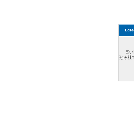
EdT
長い
翔泳社