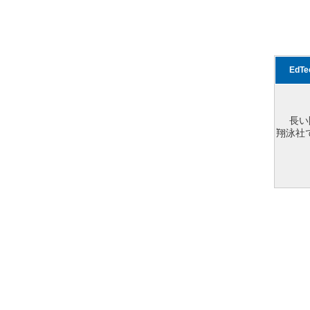
EdT
長い
翔泳社