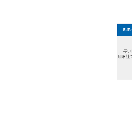
EdT
長い
翔泳社