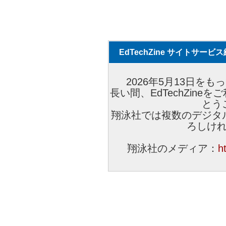
EdTechZine サイトサー
2026年5月13日をもっ
長い間、EdTechZin
とう
翔泳社では複数のデジタ
ろしけ
翔泳社のメディア：
h