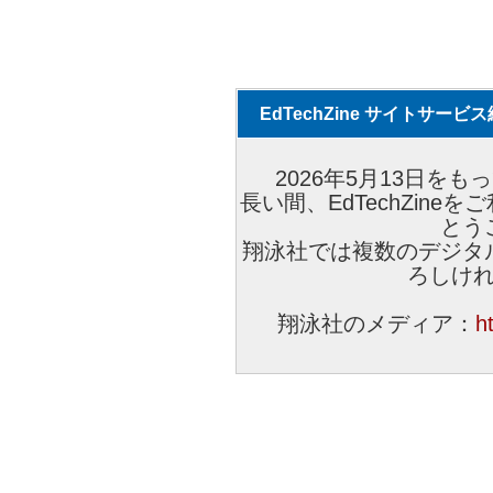
EdTechZine サイトサー
2026年5月13日をもっ
長い間、EdTechZin
とう
翔泳社では複数のデジタ
ろしけ
翔泳社のメディア：
h