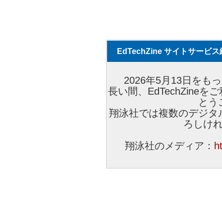
EdTechZine サイトサー
2026年5月13日をもっ
長い間、EdTechZin
とう
翔泳社では複数のデジタ
ろしけ
翔泳社のメディア：
h