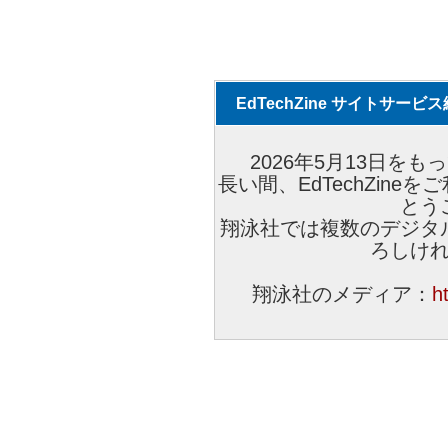
EdTechZine サイトサー
2026年5月13日をもっ
長い間、EdTechZin
とう
翔泳社では複数のデジタ
ろしけ
翔泳社のメディア：
h