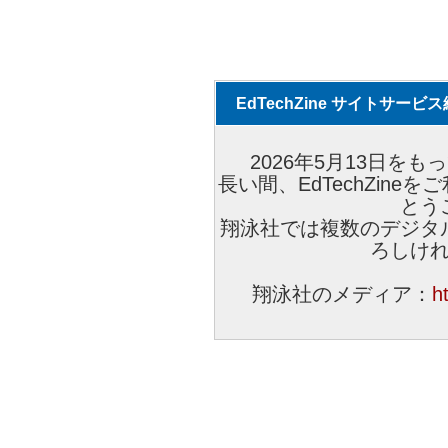
EdTechZine サイトサー
2026年5月13日をもっ
長い間、EdTechZin
とう
翔泳社では複数のデジタ
ろしけ
翔泳社のメディア：
h