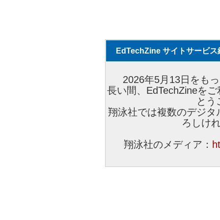
EdTechZine サイトサー
2026年5月13日をもっ
長い間、EdTechZin
とう
翔泳社では複数のデジタ
ろしけ
翔泳社のメディア：
h