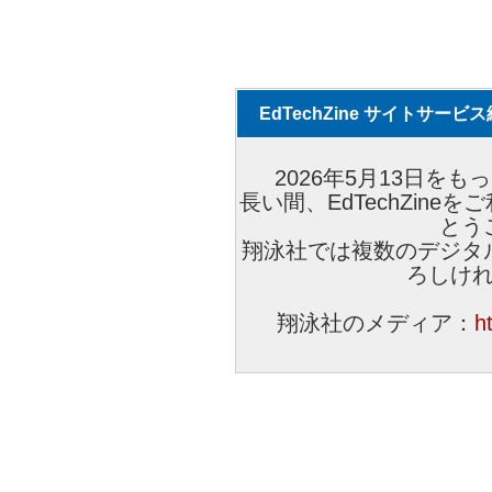
EdTechZine サイトサー
2026年5月13日をもっ
長い間、EdTechZin
とう
翔泳社では複数のデジタ
ろしけ
翔泳社のメディア：
h