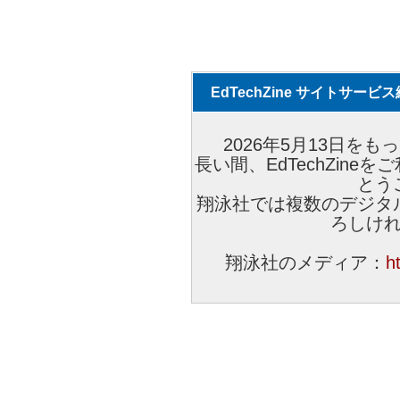
EdTechZine サイトサー
2026年5月13日をもっ
長い間、EdTechZin
とう
翔泳社では複数のデジタ
ろしけ
翔泳社のメディア：
h