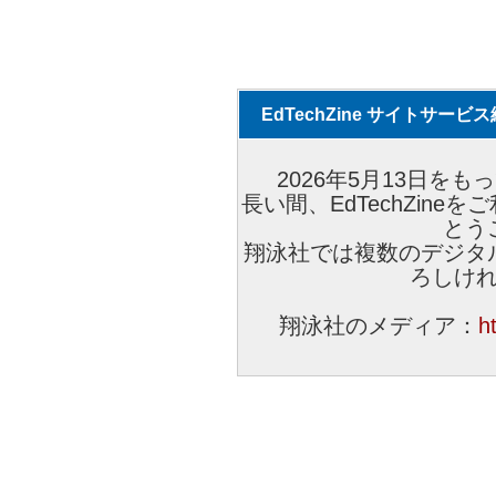
EdTechZine サイトサー
2026年5月13日をもっ
長い間、EdTechZin
とう
翔泳社では複数のデジタ
ろしけ
翔泳社のメディア：
h