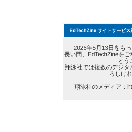
EdTechZine サイトサー
2026年5月13日をもっ
長い間、EdTechZin
とう
翔泳社では複数のデジタ
ろしけ
翔泳社のメディア：
h