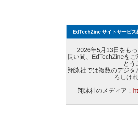
EdTechZine サイトサー
2026年5月13日をもっ
長い間、EdTechZin
とう
翔泳社では複数のデジタ
ろしけ
翔泳社のメディア：
h