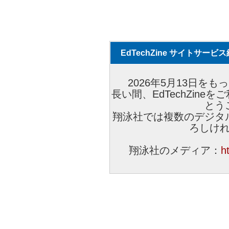
EdTechZine サイトサー
2026年5月13日をもっ
長い間、EdTechZin
とう
翔泳社では複数のデジタ
ろしけ
翔泳社のメディア：
h