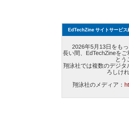
EdTechZine サイトサー
2026年5月13日をもっ
長い間、EdTechZin
とう
翔泳社では複数のデジタ
ろしけ
翔泳社のメディア：
h