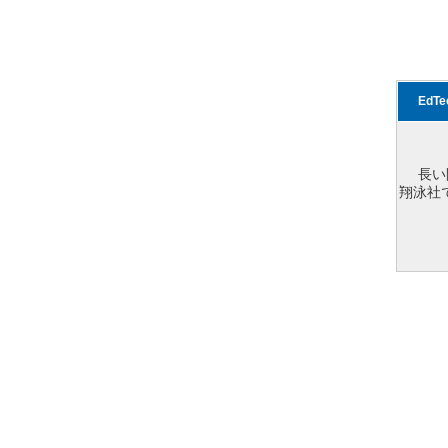
EdT
長い
翔泳社