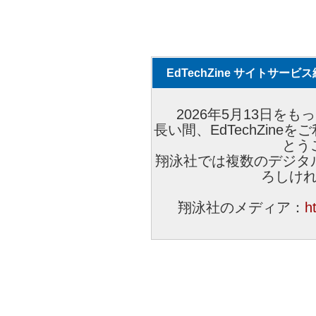
EdTechZine サイトサー
2026年5月13日をもっ
長い間、EdTechZin
とう
翔泳社では複数のデジタ
ろしけ
翔泳社のメディア：
h