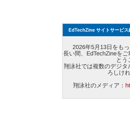
EdTechZine サイトサー
2026年5月13日をもっ
長い間、EdTechZin
とう
翔泳社では複数のデジタ
ろしけ
翔泳社のメディア：
h