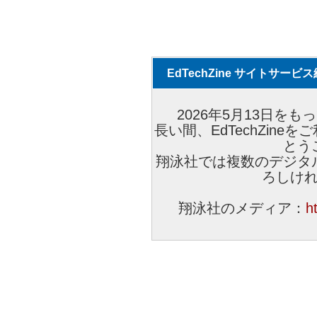
EdTechZine サイトサー
2026年5月13日をもっ
長い間、EdTechZin
とう
翔泳社では複数のデジタ
ろしけ
翔泳社のメディア：
h