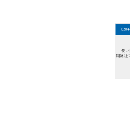
EdT
長い
翔泳社