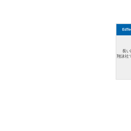
EdT
長い
翔泳社