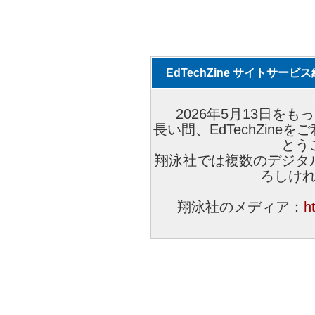
EdTechZine サイトサー
2026年5月13日をもっ
長い間、EdTechZin
とう
翔泳社では複数のデジタ
ろしけ
翔泳社のメディア：
h