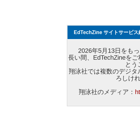
EdTechZine サイトサー
2026年5月13日をもっ
長い間、EdTechZin
とう
翔泳社では複数のデジタ
ろしけ
翔泳社のメディア：
h