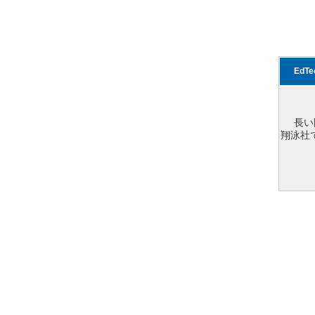
EdT
長い
翔泳社