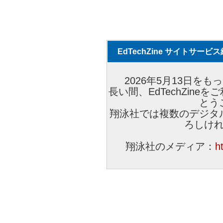
EdTechZine サイトサー
2026年5月13日をもっ
長い間、EdTechZin
とう
翔泳社では複数のデジタ
ろしけ
翔泳社のメディア：
h