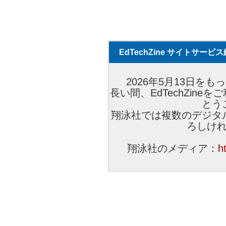
EdTechZine サイトサー
2026年5月13日をもっ
長い間、EdTechZin
とう
翔泳社では複数のデジタ
ろしけ
翔泳社のメディア：
h