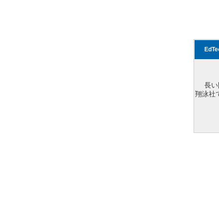
EdT
長い
翔泳社