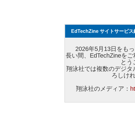
EdTechZine サイトサー
2026年5月13日をもっ
長い間、EdTechZin
とう
翔泳社では複数のデジタ
ろしけ
翔泳社のメディア：
h