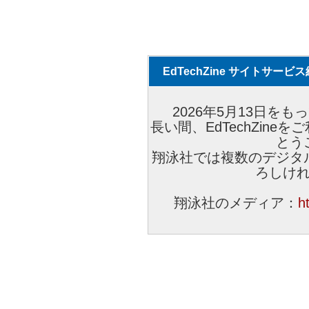
EdTechZine サイトサー
2026年5月13日をもっ
長い間、EdTechZin
とう
翔泳社では複数のデジタ
ろしけ
翔泳社のメディア：
h