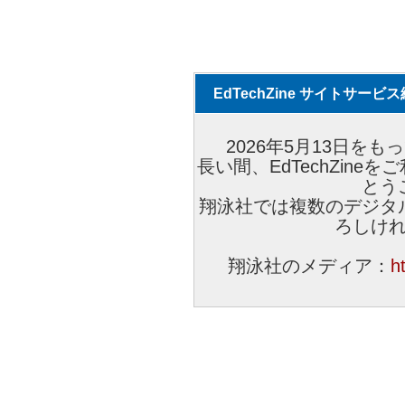
EdTechZine サイトサー
2026年5月13日をもっ
長い間、EdTechZin
とう
翔泳社では複数のデジタ
ろしけ
翔泳社のメディア：
h