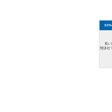
EdT
長い
翔泳社