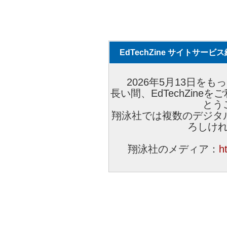
EdTechZine サイトサー
2026年5月13日をもっ
長い間、EdTechZin
とう
翔泳社では複数のデジタ
ろしけ
翔泳社のメディア：
h