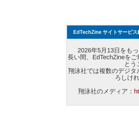
EdTechZine サイトサー
2026年5月13日をもっ
長い間、EdTechZin
とう
翔泳社では複数のデジタ
ろしけ
翔泳社のメディア：
h