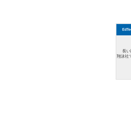
EdT
長い
翔泳社