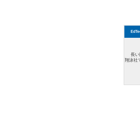
EdT
長い
翔泳社